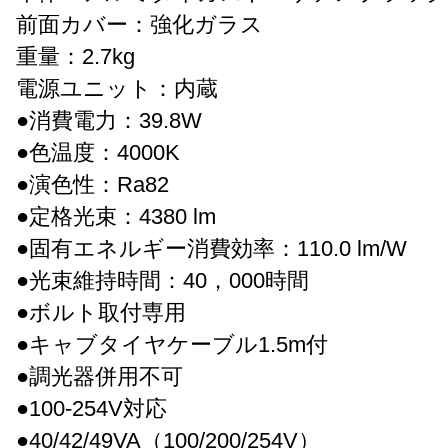
前面カバー：強化ガラス
重量：2.7kg
電源ユニット：内蔵
●消費電力：39.8W
●色温度：4000K
●演色性：Ra82
●定格光束：4380 lm
●固有エネルギー消費効率：110.0 lm/W
●光束維持時間：40，000時間
●ボルト取付専用
●キャブタイヤケーブル1.5m付
●調光器併用不可
●100-254V対応
●40/42/49VA（100/200/254V）