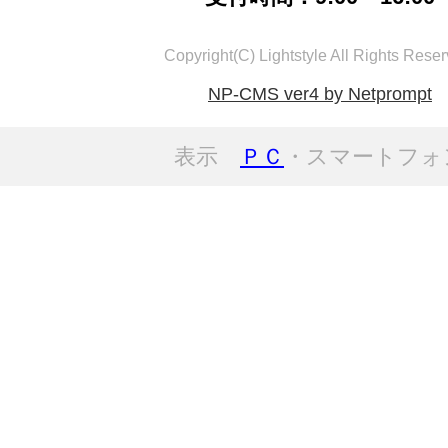
Copyright(C) Lightstyle All Rights Reser
NP-CMS ver4 by Netprompt
表示
ＰＣ
・スマートフォ