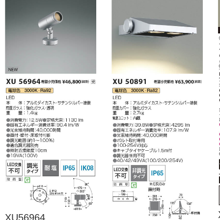
XU56964