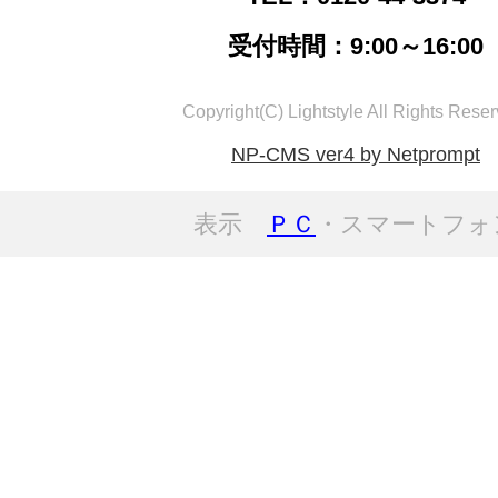
受付時間：9:00～16:00
Copyright(C) Lightstyle All Rights Reser
NP-CMS ver4 by Netprompt
表示
ＰＣ
・スマートフォ