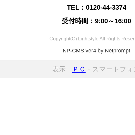
TEL：0120-44-3374
受付時間：9:00～16:00
Copyright(C) Lightstyle All Rights Reser
NP-CMS ver4 by Netprompt
表示
ＰＣ
・スマートフォ