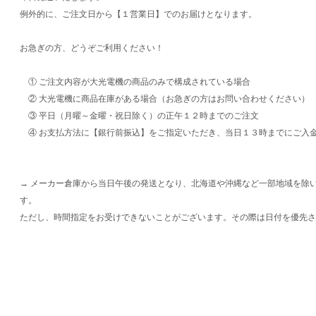
例外的に、ご注文日から【１営業日】でのお届けとなります。
お急ぎの方、どうぞご利用ください！
① ご注文内容が大光電機の商品のみで構成されている場合
② 大光電機に商品在庫がある場合（お急ぎの方はお問い合わせください）
③ 平日（月曜～金曜・祝日除く）の正午１２時までのご注文
④ お支払方法に【銀行前振込】をご指定いただき、当日１３時までにご入
→ メーカー倉庫から当日午後の発送となり、北海道や沖縄など一部地域を除
す。
ただし、時間指定をお受けできないことがございます。その際は日付を優先さ