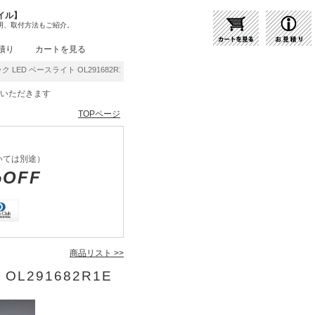
イル】
明、取付方法もご紹介。
積り
カートを見る
ク LED ベースライト OL291682R1E | 商品紹介 | 照明器具の通販・インテリア照明
をいただきます
TOPページ
いては別途）
%OFF
商品リスト >>
OL291682R1E