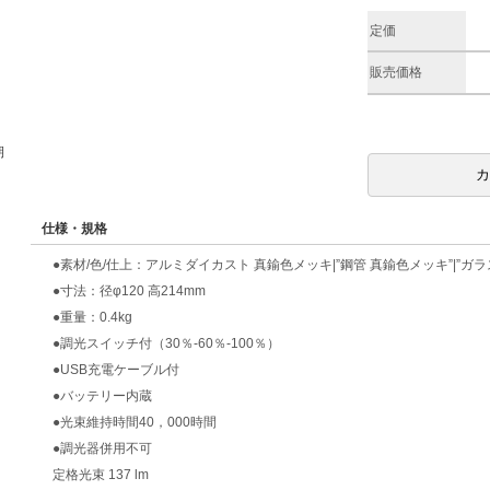
定価
販売価格
期
仕様・規格
●素材/色/仕上：アルミダイカスト 真鍮色メッキ|”鋼管 真鍮色メッキ”|”ガラ
●寸法：径φ120 高214mm
●重量：0.4kg
●調光スイッチ付（30％-60％-100％）
●USB充電ケーブル付
●バッテリー内蔵
●光束維持時間40，000時間
●調光器併用不可
定格光束 137 lm