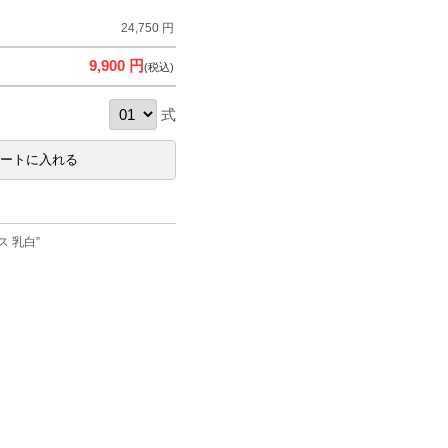
24,750 円
9,900 円
(税込)
式
ス 乳白”