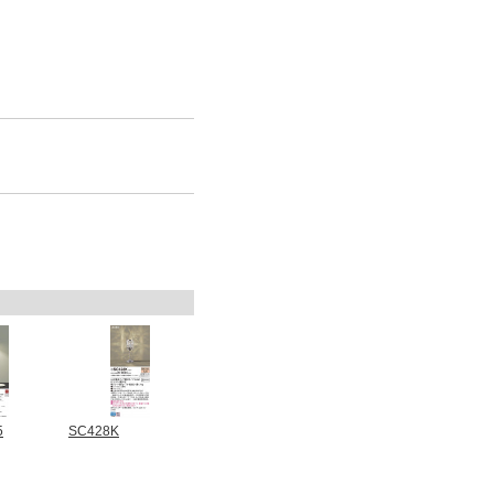
5
SC428K