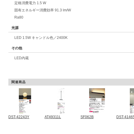
定格消費電力 1.5 W
固有エネルギー消費効率 91.3 lm/W
Ra80
光源
LED 1.5W キャンドル色／2400K
その他
LED内蔵
関連商品
DST-42243Y
AT49311L
SF062B
DST-4146