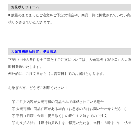
お見積りフォーム
■ 数量のまとまったご注文をご予定の場合や、商品一覧に掲載されていない
積りをさせていただきます。
大光電機商品限定：即日発送
下記①～④の条件を全て満たすご注文については、大光電機（DAIKO）の大
即日発送いたします。
例外的に、ご注文日から【１営業日】でのお届けとなります。
お急ぎの方、どうぞご利用ください！
① ご注文内容が大光電機の商品のみで構成されている場合
② 大光電機に商品在庫がある場合（お急ぎの方はお問い合わせください）
③ 平日（月曜～金曜・祝日除く）の正午１２時までのご注文
④ お支払方法に【銀行前振込】をご指定いただき、当日１３時までにご入