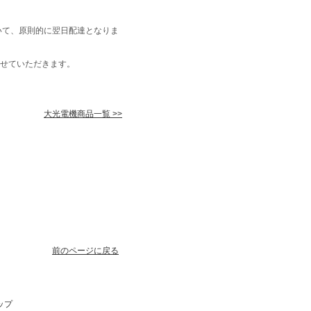
いて、原則的に翌日配達となりま
せていただきます。
大光電機商品一覧 >>
前のページに戻る
ップ