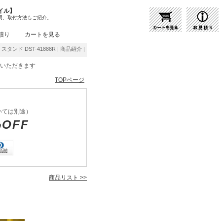
イル】
明、取付方法もご紹介。
積り
カートを見る
スタンド DST-41888R | 商品紹介 | 照明器具の通販・インテリア照明の通信販売【ライト
をいただきます
TOPページ
いては別途）
%OFF
商品リスト >>