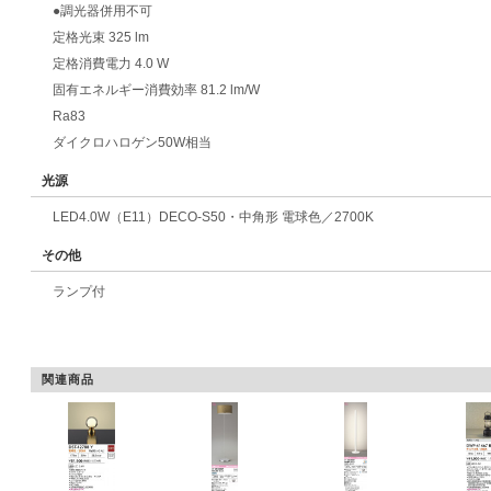
●調光器併用不可
定格光束 325 lm
定格消費電力 4.0 W
固有エネルギー消費効率 81.2 lm/W
Ra83
ダイクロハロゲン50W相当
光源
LED4.0W（E11）DECO-S50・中角形 電球色／2700K
その他
ランプ付
関連商品