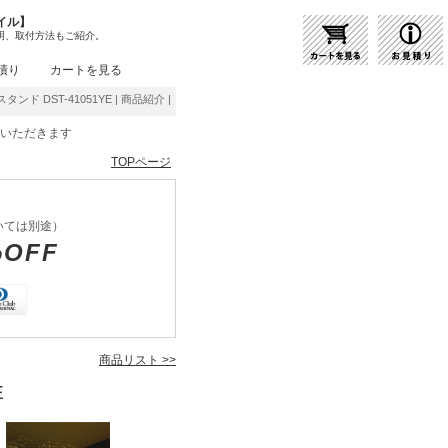
イル】
明、取付方法もご紹介。
積り
カートを見る
タンド DST-41051YE | 商品紹介 | 照明器具の通販・インテリア照明の通信販売【ライト
をいただきます
TOPページ
いては別途）
%OFF
商品リスト >>
E