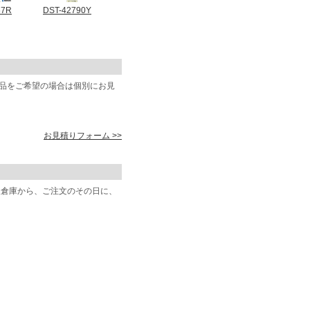
67R
DST-42790Y
商品をご希望の場合は個別にお見
お見積りフォーム >>
阪倉庫から、ご注文のその日に、