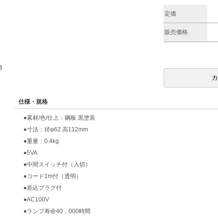
定価
販売価格
期
仕様・規格
●素材/色/仕上：鋼板 黒塗装
●寸法：径φ62 高112mm
●重量：0.4kg
●5VA
●中間スイッチ付（入切）
●コード1m付（透明）
●差込プラグ付
●AC100V
●ランプ寿命40，000時間