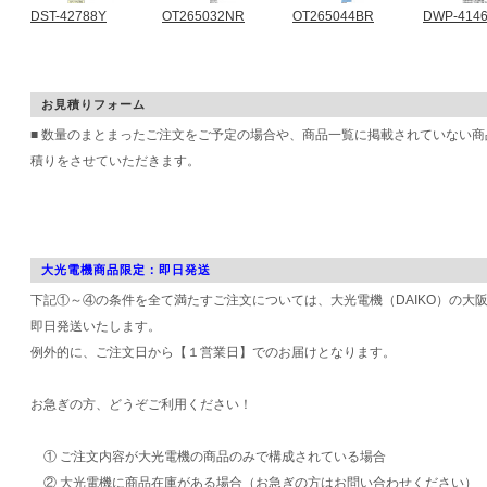
DST-42788Y
OT265032NR
OT265044BR
DWP-414
お見積りフォーム
■ 数量のまとまったご注文をご予定の場合や、商品一覧に掲載されていない
積りをさせていただきます。
大光電機商品限定：即日発送
下記①～④の条件を全て満たすご注文については、大光電機（DAIKO）の大
即日発送いたします。
例外的に、ご注文日から【１営業日】でのお届けとなります。
お急ぎの方、どうぞご利用ください！
① ご注文内容が大光電機の商品のみで構成されている場合
② 大光電機に商品在庫がある場合（お急ぎの方はお問い合わせください）