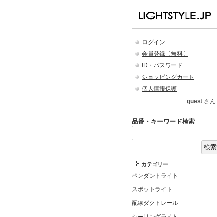
ログイン
会員登録〔無料〕
ID・パスワード
ショッピングカート
個人情報保護
guest
さん
品番・キーワード検索
カテゴリー
ペンダントライト
スポットライト
配線ダクトレール
シーリングライト