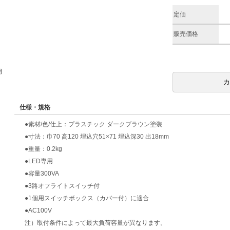
定価
販売価格
期
仕様・規格
●素材/色/仕上：プラスチック ダークブラウン塗装
●寸法：巾70 高120 埋込穴51×71 埋込深30 出18mm
●重量：0.2kg
●LED専用
●容量300VA
●3路オフライトスイッチ付
●1個用スイッチボックス（カバー付）に適合
●AC100V
注）取付条件によって最大負荷容量が異なります。