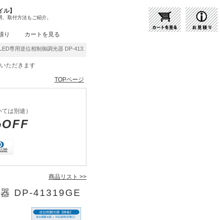
イル】
明、取付方法もご紹介。
積り
カートを見る
ED専用逆位相制御調光器 DP-41319GE | 商品紹介 | 照明器具の通販・インテリア照明
をいただきます
TOPページ
いては別途）
%OFF
商品リスト >>
 DP-41319GE