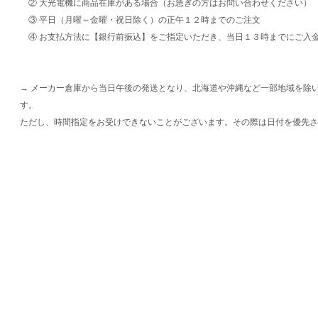
② 大光電機に商品在庫がある場合（お急ぎの方はお問い合わせください）
③ 平日（月曜～金曜・祝日除く）の正午１２時までのご注文
④ お支払方法に【銀行前振込】をご指定いただき、当日１３時までにご入
→ メーカー倉庫から当日午後の発送となり、北海道や沖縄など一部地域を除
す。
ただし、時間指定をお受けできないことがございます。その際は日付を優先さ