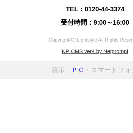
TEL：0120-44-3374
受付時間：9:00～16:00
Copyright(C) Lightstyle All Rights Reser
NP-CMS ver4 by Netprompt
表示
ＰＣ
・スマートフォ