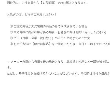
例外的に、ご注文日から【１営業日】でのお届けとなります。
お急ぎの方、どうぞご利用ください！
① ご注文内容が大光電機の商品のみで構成されている場合
② 大光電機に商品在庫がある場合（お急ぎの方はお問い合わせください）
③ 平日（月曜～金曜・祝日除く）の正午１２時までのご注文
④ お支払方法に【銀行前振込】をご指定いただき、当日１３時までにご入
→ メーカー倉庫から当日午後の発送となり、北海道や沖縄など一部地域を除
す。
ただし、時間指定をお受けできないことがございます。その際は日付を優先さ