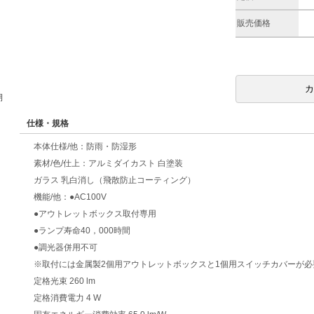
販売価格
期
仕様・規格
本体仕様/他：防雨・防湿形
素材/色/仕上：アルミダイカスト 白塗装
ガラス 乳白消し（飛散防止コーティング）
機能/他：●AC100V
●アウトレットボックス取付専用
●ランプ寿命40，000時間
●調光器併用不可
※取付には金属製2個用アウトレットボックスと1個用スイッチカバーが
定格光束 260 lm
定格消費電力 4 W