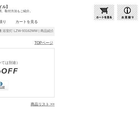
イル】
明、取付方法もご紹介。
積り
カートを見る
浴室灯 LZW-93162WW | 商品紹介 | 照明器具の通販・インテリア照明の通信販売【ライ
TOPページ
いては別途）
%OFF
商品リスト >>