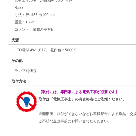
固有エネルギー消費効率 65.0 lm/W
Ra83
寸法：径□155 出100mm
重量：1.7kg
コメント：業務浴室対応
光源
LED電球 4W（E17） 昼白色／5000K
その他
ランプ別梱包
取付方法
【取付には、専門家による電気工事が必要です】
取付は「電気工事士」の有資格者にご依頼ください。
※開梱後、取付ができないなどお客様都合による返品・交
ご不明な点は事前にお問い合わせください。