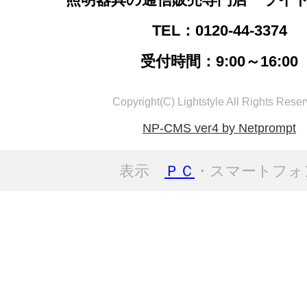
TEL：0120-44-3374
受付時間：9:00～16:00
Copyright(C) Lightstyle All Rights Reser
NP-CMS ver4 by Netprompt
表示
ＰＣ
・スマートフォ