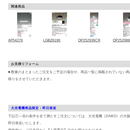
関連商品
AP54276
LGBZ6190
OP252936CR
OP25298
お見積りフォーム
■ 数量のまとまったご注文をご予定の場合や、商品一覧に掲載されていない
積りをさせていただきます。
大光電機商品限定：即日発送
下記①～④の条件を全て満たすご注文については、大光電機（DAIKO）の大
即日発送いたします。
例外的に、ご注文日から【１営業日】でのお届けとなります。