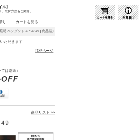
イル】
明、取付方法もご紹介。
積り
カートを見る
照明 ペンダント AP54849 | 商品紹介 | 照明器具の通販・インテリア照明の通信販売【ライ
をいただきます
TOPページ
いては別途）
%OFF
商品リスト >>
49