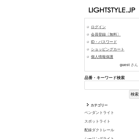
ログイン
会員登録〔無料〕
ID・パスワード
ショッピングカート
個人情報保護
guest
さん
品番・キーワード検索
カテゴリー
ペンダントライト
スポットライト
配線ダクトレール
シーリングライト