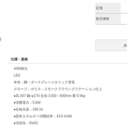
定価
販売価格
期
仕様・規格
40W相当
LED
本体：鋼・ダークグレーメタリック塗装
グローブ：ガラス・スモークブラウングラデーション仕上
●高-207 幅-φ170 全長-1300～600mm 重-0.9kg
●消費電力：5.8W
●定格光束：195 lm
●固有エネルギー消費効率：33.6 lm/W
●演色性：Ra93