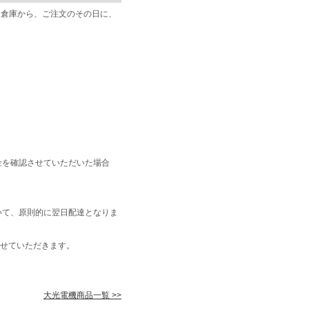
阪倉庫から、ご注文のその日に、
金を確認させていただいた場合
いて、原則的に翌日配達となりま
せていただきます。
大光電機商品一覧 >>