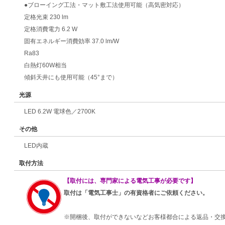
●ブローイング工法・マット敷工法使用可能（高気密対応）
定格光束 230 lm
定格消費電力 6.2 W
固有エネルギー消費効率 37.0 lm/W
Ra83
白熱灯60W相当
傾斜天井にも使用可能（45°まで）
光源
LED 6.2W 電球色／2700K
その他
LED内蔵
取付方法
【取付には、専門家による電気工事が必要です】
取付は「電気工事士」の有資格者にご依頼ください。
※開梱後、取付ができないなどお客様都合による返品・交