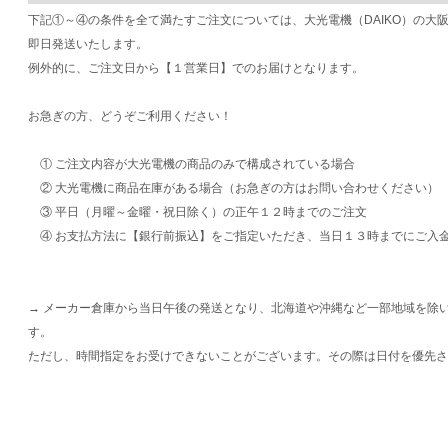
下記①～④の条件を全て満たすご注文については、大光電機（DAIKO）の大
即日発送いたします。
例外的に、ご注文日から【１営業日】でのお届けとなります。
お急ぎの方、どうぞご利用ください！
① ご注文内容が大光電機の商品のみで構成されている場合
② 大光電機に商品在庫がある場合（お急ぎの方はお問い合わせください）
③ 平日（月曜～金曜・祝日除く）の正午１２時までのご注文
④ お支払方法に【銀行前振込】をご指定いただき、当日１３時までにご入
→ メーカー倉庫から当日午後の発送となり、北海道や沖縄など一部地域を除
す。
ただし、時間指定をお受けできないことがございます。その際は日付を優先さ