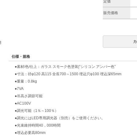
定価
販売価格
期
仕様・規格
●素材/色/仕上：ガラス スモーク色塗装|”シリコン アンバー色”
●寸法：径φ120 高115 全長700～1500 埋込穴φ100 埋込深65mm
●重量：0.8kg
●7VA
●吊高さ調節可能
●AC100V
●調光可能（1％～100％）
●調光にはLED専用調光器（別売）をご使用ください。
●光束維持時間40，000時間
●埋込必要高80mm