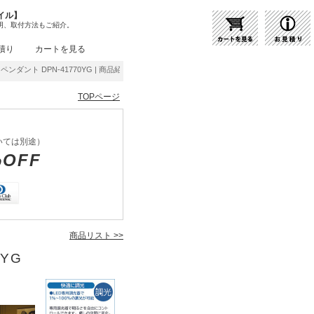
イル】
明、取付方法もご紹介。
積り
カートを見る
ンダント DPN-41770YG | 商品紹介 | 照明器具の通販・インテリア照明の通信販売【ラ
TOPページ
いては別途）
%OFF
商品リスト >>
0YG