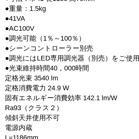
●重量：1.5kg
●41VA
●AC100V
●調光可能（1％～100％）
●シーンコントローラー別売
●調光にはLED専用調光器（別売）をご使
●光束維持時間40，000時間
定格光束 3540 lm
定格消費電力 24.9 W
固有エネルギー消費効率 142.1 lm/W
Ra93（クラス２）
傾斜天井使用不可
電源内蔵
L=1186mm