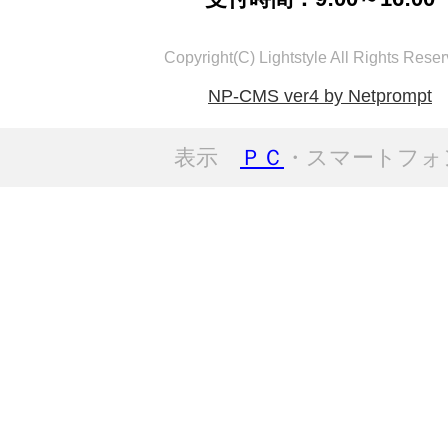
Copyright(C) Lightstyle All Rights Reser
NP-CMS ver4 by Netprompt
表示
ＰＣ
・スマートフォ