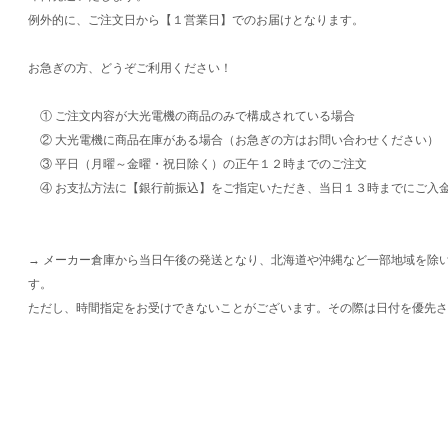
例外的に、ご注文日から【１営業日】でのお届けとなります。
お急ぎの方、どうぞご利用ください！
① ご注文内容が大光電機の商品のみで構成されている場合
② 大光電機に商品在庫がある場合（お急ぎの方はお問い合わせください）
③ 平日（月曜～金曜・祝日除く）の正午１２時までのご注文
④ お支払方法に【銀行前振込】をご指定いただき、当日１３時までにご入
→ メーカー倉庫から当日午後の発送となり、北海道や沖縄など一部地域を除
す。
ただし、時間指定をお受けできないことがございます。その際は日付を優先さ