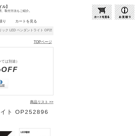
イル】
明、取付方法もご紹介。
積り
カートを見る
ック LED ペンダントライト OP252896LR | 商品紹介 | 照明器具の通販・インテリア
TOPページ
いては別途）
%OFF
商品リスト >>
ト OP252896