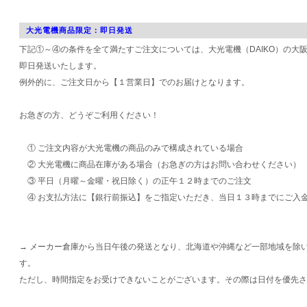
大光電機商品限定：即日発送
下記①～④の条件を全て満たすご注文については、大光電機（DAIKO）の大
即日発送いたします。
例外的に、ご注文日から【１営業日】でのお届けとなります。
お急ぎの方、どうぞご利用ください！
① ご注文内容が大光電機の商品のみで構成されている場合
② 大光電機に商品在庫がある場合（お急ぎの方はお問い合わせください）
③ 平日（月曜～金曜・祝日除く）の正午１２時までのご注文
④ お支払方法に【銀行前振込】をご指定いただき、当日１３時までにご入
→ メーカー倉庫から当日午後の発送となり、北海道や沖縄など一部地域を除
す。
ただし、時間指定をお受けできないことがございます。その際は日付を優先さ