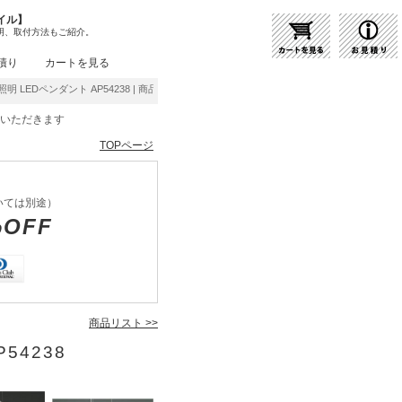
イル】
明、取付方法もご紹介。
積り
カートを見る
明 LEDペンダント AP54238 | 商品紹介 | 照明器具の通販・インテリア照明の通信販売【
をいただきます
TOPページ
いては別途）
%OFF
商品リスト >>
54238