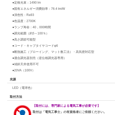
●定格光束：1490 lm
●固有エネルギー消費効率：76.4 lm/W
●演色性：Ra93
●色温度：2700K
●ランプ寿命：40，000時間
●調光範囲（約5～100％）
●高さ調節可能型
●コード・キャブタイヤコードφ6
●断熱施工（ブローイング、マット敷工法）・高気密対応型
●適合調光器別売（逆位相調光器専用）
●傾斜天井使用不可
●20VA（100V）
光源
LED（電球色）
取付方法
【取付には、専門家による電気工事が必要です】
取付は「電気工事士」の有資格者にご依頼ください。