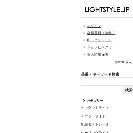
ログイン
会員登録〔無料〕
ID・パスワード
ショッピングカート
個人情報保護
guest
さん
品番・キーワード検索
カテゴリー
ペンダントライト
スポットライト
配線ダクトレール
シーリングライト