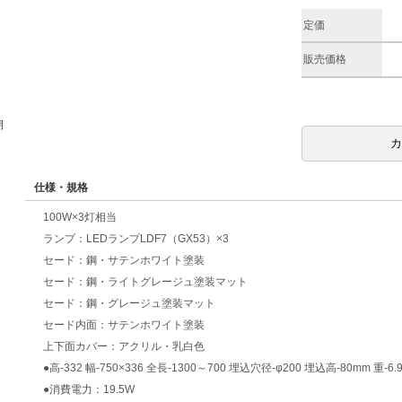
定価
販売価格
期
仕様・規格
100W×3灯相当
ランプ：LEDランプLDF7（GX53）×3
セード：鋼・サテンホワイト塗装
セード：鋼・ライトグレージュ塗装マット
セード：鋼・グレージュ塗装マット
セード内面：サテンホワイト塗装
上下面カバー：アクリル・乳白色
●高-332 幅-750×336 全長-1300～700 埋込穴径-φ200 埋込高-80mm 重-6.9
●消費電力：19.5W