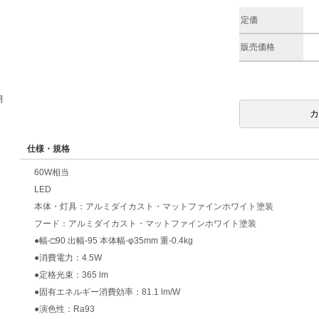
定価
販売価格
期
仕様・規格
60W相当
LED
本体・灯具：アルミダイカスト・マットファインホワイト塗装
フード：アルミダイカスト・マットファインホワイト塗装
●幅-□90 出幅-95 本体幅-φ35mm 重-0.4kg
●消費電力：4.5W
●定格光束：365 lm
●固有エネルギー消費効率：81.1 lm/W
●演色性：Ra93