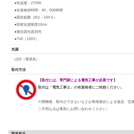
●色温度：2700K
●光束維持時間：40，000時間
●調光範囲（約1～100％）
●照射近接限度10cm
●適合調光器別売
●7VA（100V）
光源
LED（電球色）
取付方法
【取付には、専門家による電気工事が必要です】
取付は「電気工事士」の有資格者にご依頼ください。
※開梱後、取付ができないなどお客様都合による返品・交
ご不明な点は事前にお問い合わせください。
関連商品