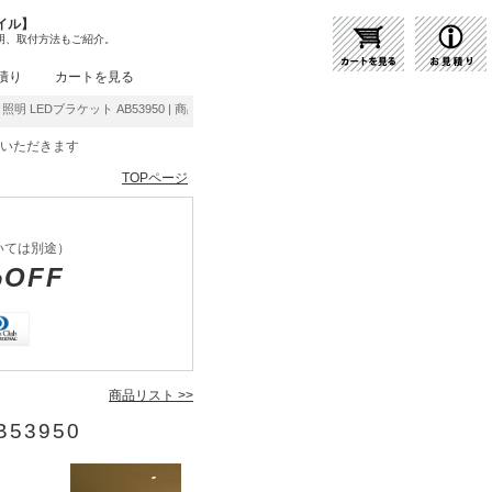
イル】
明、取付方法もご紹介。
積り
カートを見る
照明 LEDブラケット AB53950 | 商品紹介 | 照明器具の通販・インテリア照明の通信販売
をいただきます
TOPページ
いては別途）
%OFF
商品リスト >>
53950