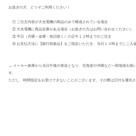
お急ぎの方、どうぞご利用ください！
① ご注文内容が大光電機の商品のみで構成されている場合
② 大光電機に商品在庫がある場合（お急ぎの方はお問い合わせください）
③ 平日（月曜～金曜・祝日除く）の正午１２時までのご注文
④ お支払方法に【銀行前振込】をご指定いただき、当日１３時までにご入
→ メーカー倉庫から当日午後の発送となり、北海道や沖縄など一部地域を除
す。
ただし、時間指定をお受けできないことがございます。その際は日付を優先さ