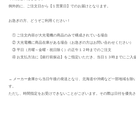
例外的に、ご注文日から【１営業日】でのお届けとなります。
お急ぎの方、どうぞご利用ください！
① ご注文内容が大光電機の商品のみで構成されている場合
② 大光電機に商品在庫がある場合（お急ぎの方はお問い合わせください）
③ 平日（月曜～金曜・祝日除く）の正午１２時までのご注文
④ お支払方法に【銀行前振込】をご指定いただき、当日１３時までにご入
→ メーカー倉庫から当日午後の発送となり、北海道や沖縄など一部地域を除
す。
ただし、時間指定をお受けできないことがございます。その際は日付を優先さ