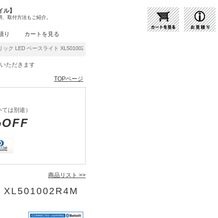
イル】
明、取付方法もご紹介。
積り
カートを見る
ック LED ベースライト XL501002R4M | 商品紹介 | 照明器具の通販・インテリア照
をいただきます
TOPページ
いては別途）
%OFF
商品リスト >>
XL501002R4M