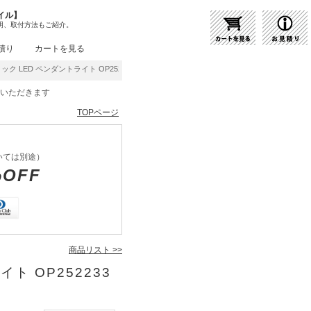
イル】
明、取付方法もご紹介。
積り
カートを見る
ク LED ペンダントライト OP252233LR | 商品紹介 | 照明器具の通販・インテリア
をいただきます
TOPページ
いては別途）
%OFF
商品リスト >>
ト OP252233