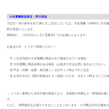
大光電機商品限定：即日発送
下記①～④の条件を全て満たすご注文については、大光電機（DAIKO）の大
即日発送いたします。
例外的に、ご注文日から【１営業日】でのお届けとなります。
お急ぎの方、どうぞご利用ください！
① ご注文内容が大光電機の商品のみで構成されている場合
② 大光電機に商品在庫がある場合（お急ぎの方はお問い合わせください）
③ 平日（月曜～金曜・祝日除く）の正午１２時までのご注文
④ お支払方法に【銀行前振込】をご指定いただき、当日１３時までにご入
→ メーカー倉庫から当日午後の発送となり、北海道や沖縄など一部地域を除
す。
ただし、時間指定をお受けできないことがございます。その際は日付を優先さ