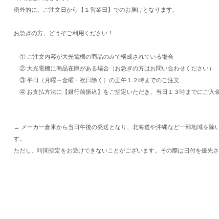
例外的に、ご注文日から【１営業日】でのお届けとなります。
お急ぎの方、どうぞご利用ください！
① ご注文内容が大光電機の商品のみで構成されている場合
② 大光電機に商品在庫がある場合（お急ぎの方はお問い合わせください）
③ 平日（月曜～金曜・祝日除く）の正午１２時までのご注文
④ お支払方法に【銀行前振込】をご指定いただき、当日１３時までにご入
→ メーカー倉庫から当日午後の発送となり、北海道や沖縄など一部地域を除
す。
ただし、時間指定をお受けできないことがございます。その際は日付を優先さ