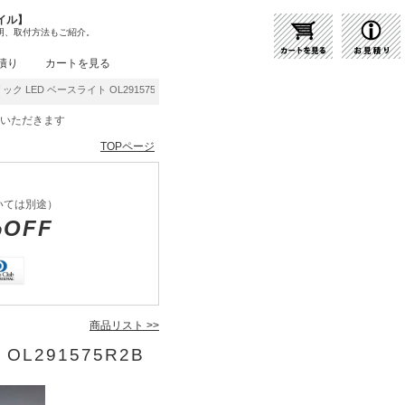
イル】
明、取付方法もご紹介。
積り
カートを見る
ク LED ベースライト OL291575R2B | 商品紹介 | 照明器具の通販・インテリア照明
をいただきます
TOPページ
いては別途）
%OFF
商品リスト >>
OL291575R2B