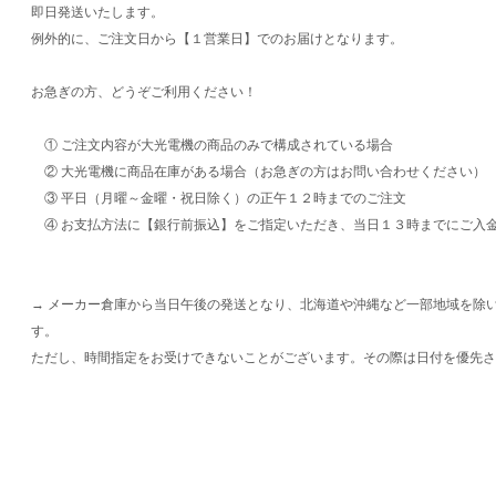
即日発送いたします。
例外的に、ご注文日から【１営業日】でのお届けとなります。
お急ぎの方、どうぞご利用ください！
① ご注文内容が大光電機の商品のみで構成されている場合
② 大光電機に商品在庫がある場合（お急ぎの方はお問い合わせください）
③ 平日（月曜～金曜・祝日除く）の正午１２時までのご注文
④ お支払方法に【銀行前振込】をご指定いただき、当日１３時までにご入
→ メーカー倉庫から当日午後の発送となり、北海道や沖縄など一部地域を除
す。
ただし、時間指定をお受けできないことがございます。その際は日付を優先さ