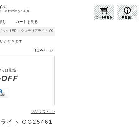
イル】
明、取付方法もご紹介。
積り
カートを見る
リック LED エクステリアライト OG254618R | 商品紹介 | 照明器具の通販・インテ
をいただきます
TOPページ
いては別途）
%OFF
商品リスト >>
ライト OG25461