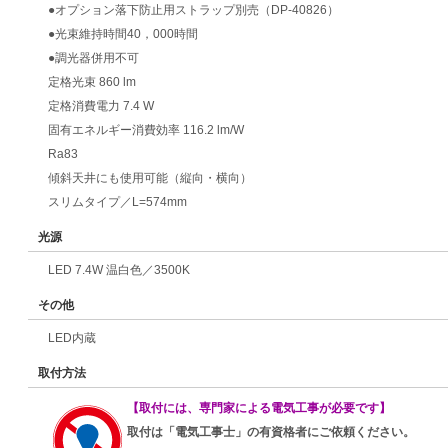
●オプション落下防止用ストラップ別売（DP-40826）
●光束維持時間40，000時間
●調光器併用不可
定格光束 860 lm
定格消費電力 7.4 W
固有エネルギー消費効率 116.2 lm/W
Ra83
傾斜天井にも使用可能（縦向・横向）
スリムタイプ／L=574mm
光源
LED 7.4W 温白色／3500K
その他
LED内蔵
取付方法
【取付には、専門家による電気工事が必要です】
取付は「電気工事士」の有資格者にご依頼ください。