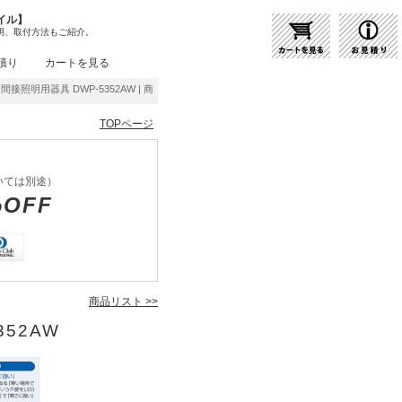
イル】
明、取付方法もご紹介。
積り
カートを見る
接照明用器具 DWP-5352AW | 商品紹介 | 照明器具の通販・インテリア照明の通信販売【
TOPページ
いては別途）
%OFF
商品リスト >>
352AW