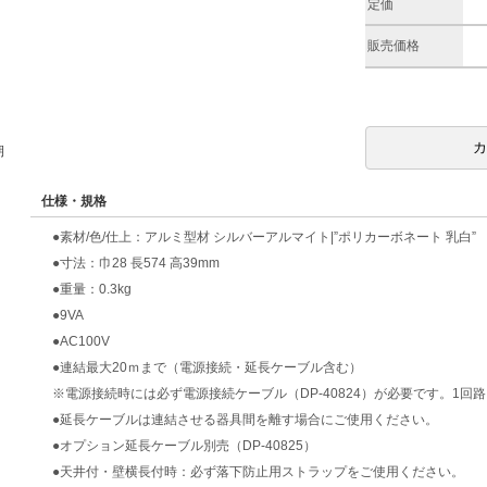
定価
販売価格
期
仕様・規格
●素材/色/仕上：アルミ型材 シルバーアルマイト|”ポリカーボネート 乳白”
●寸法：巾28 長574 高39mm
●重量：0.3kg
●9VA
●AC100V
●連結最大20ｍまで（電源接続・延長ケーブル含む）
※電源接続時には必ず電源接続ケーブル（DP-40824）が必要です。1回
●延長ケーブルは連結させる器具間を離す場合にご使用ください。
●オプション延長ケーブル別売（DP-40825）
●天井付・壁横長付時：必ず落下防止用ストラップをご使用ください。