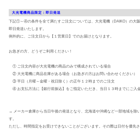
大光電機商品限定：即日発送
下記①～④の条件を全て満たすご注文については、大光電機（DAIKO）の大
即日発送いたします。
例外的に、ご注文日から【１営業日】でのお届けとなります。
お急ぎの方、どうぞご利用ください！
① ご注文内容が大光電機の商品のみで構成されている場合
② 大光電機に商品在庫がある場合（お急ぎの方はお問い合わせください）
③ 平日（月曜～金曜・祝日除く）の正午１２時までのご注文
④ お支払方法に【銀行前振込】をご指定いただき、当日１３時までにご入
→ メーカー倉庫から当日午後の発送となり、北海道や沖縄など一部地域を除
す。
ただし、時間指定をお受けできないことがございます。その際は日付を優先さ