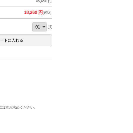
45,650 円
18,260 円
(税込)
式
路に1本お求めください。