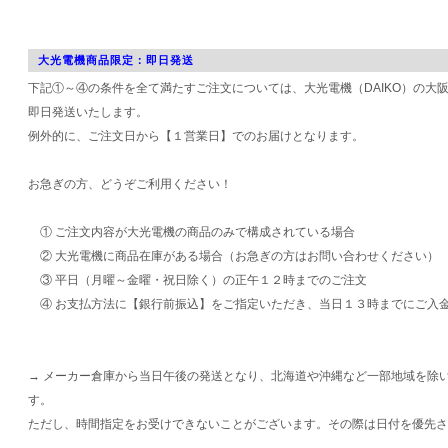
大光電機商品限定：即日発送
下記①～④の条件を全て満たすご注文については、大光電機（DAIKO）の大
即日発送いたします。
例外的に、ご注文日から【１営業日】でのお届けとなります。
お急ぎの方、どうぞご利用ください！
① ご注文内容が大光電機の商品のみで構成されている場合
② 大光電機に商品在庫がある場合（お急ぎの方はお問い合わせください）
③ 平日（月曜～金曜・祝日除く）の正午１２時までのご注文
④ お支払方法に【銀行前振込】をご指定いただき、当日１３時までにご入
→ メーカー倉庫から当日午後の発送となり、北海道や沖縄など一部地域を除
す。
ただし、時間指定をお受けできないことがございます。その際は日付を優先さ