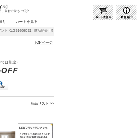
イル】
明、取付方法もご紹介。
積り
カートを見る
ダント XLGB1606CE1 | 商品紹介 | 照明器具の通販・インテリア照明の通信販売【ライトス
TOPページ
いては別途）
%OFF
商品リスト >>