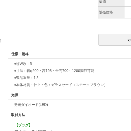
定価
販売価格
期
仕様・規格
●総W数：5
●寸法：幅φ200・高198・全高700～1200調節可能
●製品重量：1.3
●本体材質・仕上・色：ガラスセード（スモークブラウン）
光源
発光ダイオード(LED)
取付方法
【プラグ】