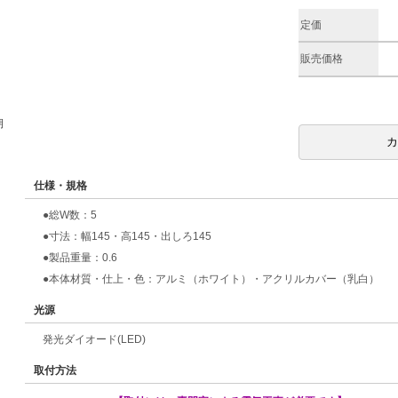
定価
販売価格
期
仕様・規格
●総W数：5
●寸法：幅145・高145・出しろ145
●製品重量：0.6
●本体材質・仕上・色：アルミ（ホワイト）・アクリルカバー（乳白）
光源
発光ダイオード(LED)
取付方法