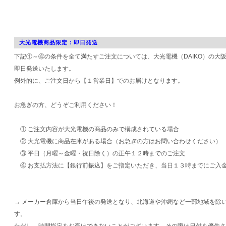
大光電機商品限定：即日発送
下記①～④の条件を全て満たすご注文については、大光電機（DAIKO）の大
即日発送いたします。
例外的に、ご注文日から【１営業日】でのお届けとなります。
お急ぎの方、どうぞご利用ください！
① ご注文内容が大光電機の商品のみで構成されている場合
② 大光電機に商品在庫がある場合（お急ぎの方はお問い合わせください）
③ 平日（月曜～金曜・祝日除く）の正午１２時までのご注文
④ お支払方法に【銀行前振込】をご指定いただき、当日１３時までにご入
→ メーカー倉庫から当日午後の発送となり、北海道や沖縄など一部地域を除
す。
ただし、時間指定をお受けできないことがございます。その際は日付を優先さ