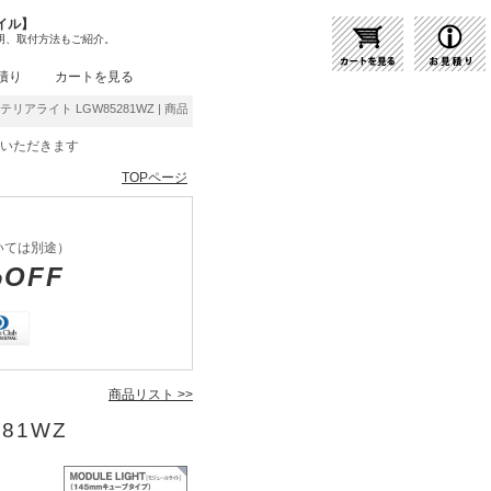
イル】
明、取付方法もご紹介。
積り
カートを見る
ステリアライト LGW85281WZ | 商品紹介 | 照明器具の通販・インテリア照明の通信販売【
をいただきます
TOPページ
いては別途）
%OFF
商品リスト >>
281WZ