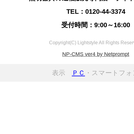
TEL：0120-44-3374
受付時間：9:00～16:00
Copyright(C) Lightstyle All Rights Reser
NP-CMS ver4 by Netprompt
表示
ＰＣ
・スマートフォ