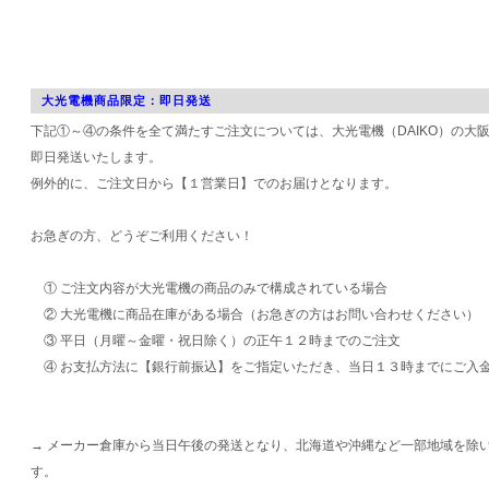
大光電機商品限定：即日発送
下記①～④の条件を全て満たすご注文については、大光電機（DAIKO）の大
即日発送いたします。
例外的に、ご注文日から【１営業日】でのお届けとなります。
お急ぎの方、どうぞご利用ください！
① ご注文内容が大光電機の商品のみで構成されている場合
② 大光電機に商品在庫がある場合（お急ぎの方はお問い合わせください）
③ 平日（月曜～金曜・祝日除く）の正午１２時までのご注文
④ お支払方法に【銀行前振込】をご指定いただき、当日１３時までにご入
→ メーカー倉庫から当日午後の発送となり、北海道や沖縄など一部地域を除
す。