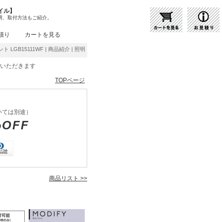
イル】
明、取付方法もご紹介。
積り
カートを見る
ント LGB15111WF | 商品紹介 | 照明器具の通販・インテリア照明の通信販売【ライトスタ
をいただきます
TOPページ
いては別途）
%OFF
商品リスト >>