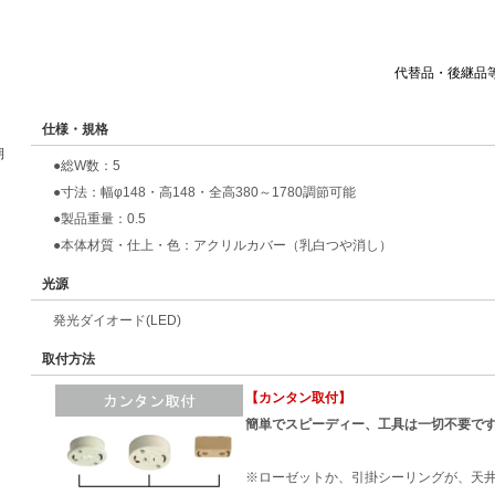
代替品・後継品
仕様・規格
期
●総W数：5
●寸法：幅φ148・高148・全高380～1780調節可能
●製品重量：0.5
●本体材質・仕上・色：アクリルカバー（乳白つや消し）
光源
発光ダイオード(LED)
取付方法
【カンタン取付】
簡単でスピーディー、工具は一切不要で
※ローゼットか、引掛シーリングが、天