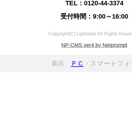
TEL：0120-44-3374
受付時間：9:00～16:00
Copyright(C) Lightstyle All Rights Reser
NP-CMS ver4 by Netprompt
表示
ＰＣ
・スマートフォ