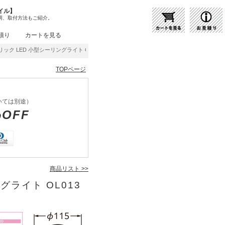
イル】
明、取付方法もご紹介。
積り
カートを見る
ック LED 小型シーリングライト OL013006BR | 商品紹介 | 照明器具の通販・インテ
TOPページ
いては別途）
%OFF
商品リスト >>
グライト OL013