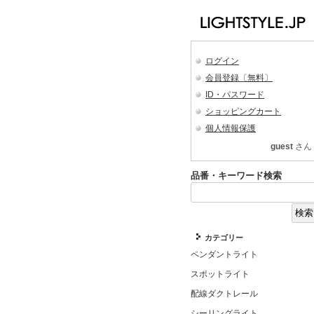
ログイン
会員登録〔無料〕
ID・パスワード
ショッピングカート
個人情報保護
guest
さん
品番・キーワード検索
カテゴリー
ペンダントライト
スポットライト
配線ダクトレール
シーリングライト