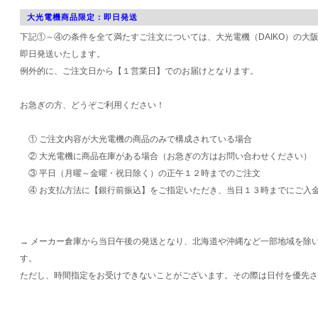
大光電機商品限定：即日発送
下記①～④の条件を全て満たすご注文については、大光電機（DAIKO）の大
即日発送いたします。
例外的に、ご注文日から【１営業日】でのお届けとなります。
お急ぎの方、どうぞご利用ください！
① ご注文内容が大光電機の商品のみで構成されている場合
② 大光電機に商品在庫がある場合（お急ぎの方はお問い合わせください）
③ 平日（月曜～金曜・祝日除く）の正午１２時までのご注文
④ お支払方法に【銀行前振込】をご指定いただき、当日１３時までにご入
→ メーカー倉庫から当日午後の発送となり、北海道や沖縄など一部地域を除
す。
ただし、時間指定をお受けできないことがございます。その際は日付を優先さ