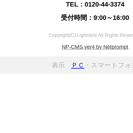
TEL：0120-44-3374
受付時間：9:00～16:00
Copyright(C) Lightstyle All Rights Reser
NP-CMS ver4 by Netprompt
表示
ＰＣ
・スマートフォ