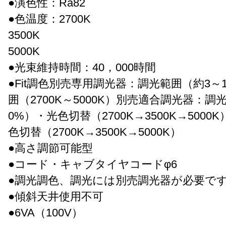
●演色性：Ra82
●色温度：2700K
3500K
5000K
●光束維持時間：40，000時間
●Fit調色別売専用調光器：調光範囲（約3～
囲（2700K～5000K）別売適合調光器：調
0%）・光色切替（2700K→3500K→500
色切替（2700K→3500K→5000K）
●高さ調節可能型
●コード・キャブタイヤコードφ6
●調光調色、調光には別売調光器が必要で
●傾斜天井使用不可
●6VA（100V）