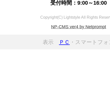
受付時間：9:00～16:00
Copyright(C) Lightstyle All Rights Reser
NP-CMS ver4 by Netprompt
表示
ＰＣ
・スマートフォ