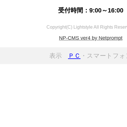
受付時間：9:00～16:00
Copyright(C) Lightstyle All Rights Reser
NP-CMS ver4 by Netprompt
表示
ＰＣ
・スマートフォ