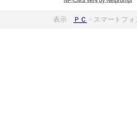
NP-CMS ver4 by Netprompt
表示
ＰＣ
・スマートフォ