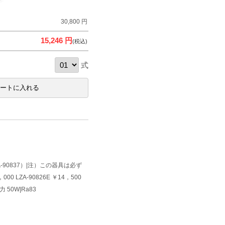
30,800 円
15,246 円
(税込)
式
A-90837）|注）この器具は必ず
 LZA-90826E ￥14，500
 50W|Ra83