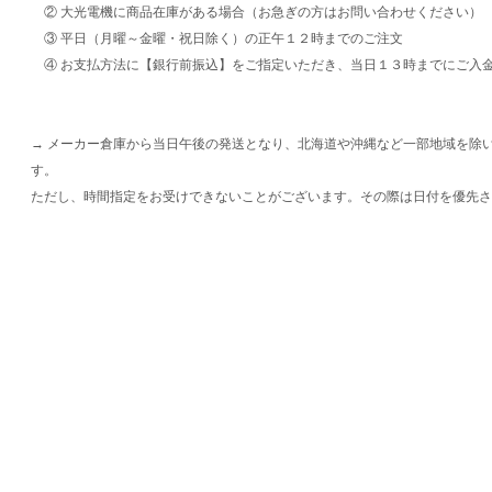
② 大光電機に商品在庫がある場合（お急ぎの方はお問い合わせください）
③ 平日（月曜～金曜・祝日除く）の正午１２時までのご注文
④ お支払方法に【銀行前振込】をご指定いただき、当日１３時までにご入
→ メーカー倉庫から当日午後の発送となり、北海道や沖縄など一部地域を除
す。
ただし、時間指定をお受けできないことがございます。その際は日付を優先さ