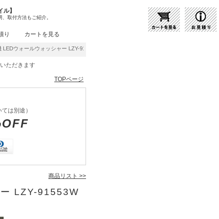
イル】
明、取付方法もご紹介。
積り
カートを見る
LEDウォールウォッシャー LZY-91553WW | 商品紹介 | 照明器具の通販・インテリア
をいただきます
TOPページ
いては別途）
%OFF
商品リスト >>
 LZY-91553W