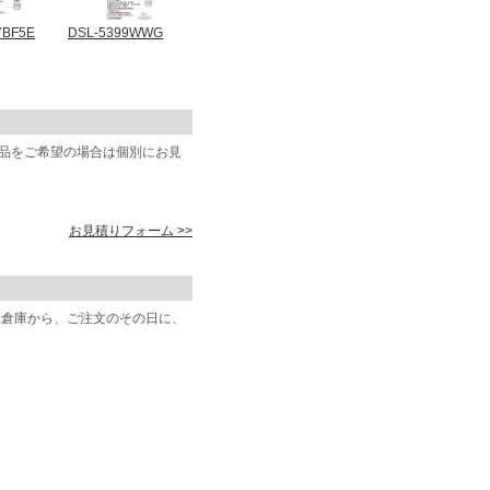
YBF5E
DSL-5399WWG
商品をご希望の場合は個別にお見
お見積りフォーム >>
阪倉庫から、ご注文のその日に、