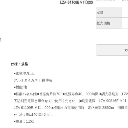
定価
販売価格
期
仕様・規格
●素材/色/仕上
アルミダイカスト 白塗装
●機能/他
■拡散パネル付|■首振角片側70°|■光源寿命40，000時間|■調光器別売（LZ
下記別売電源と組合せてご使用ください。|■別売電源 LZA-90816E ￥11，000
LZA-91109E ￥11，000|■標準出力電源使用時 定格光束 2850lm 消費電力
●寸法：巾□140 高46mm
●重量：1.2kg