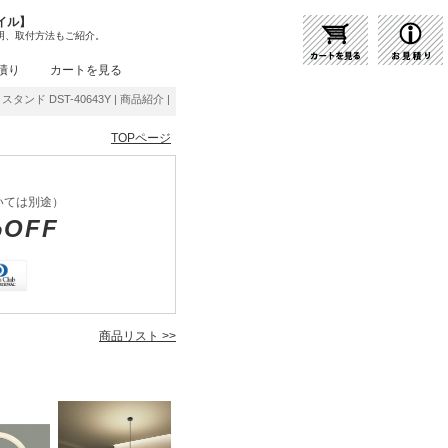
イル】
明、取付方法もご紹介。
積り
カートを見る
タンド DST-40643Y | 商品紹介 | 照明器具の通販・インテリア照明の通信販売【ライト
TOPページ
いては別途）
%OFF
商品リスト >>