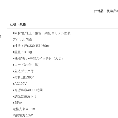
代替品・後継品
仕様・規格
■素材/色/仕上：鋼管・鋼板 白サテン塗装
期
アクリル 乳白
■寸法：径φ330 高1460mm
■重量：3.5kg
■機能/他：●中間スイッチ付（入切）
●コード3m付（黒）
●差込プラグ付
●灯具回転360°
●AC100V
●光源寿命40000時間
●調光器併用不可
●25VA
定格光束 410lm
消費電力 13W