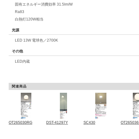
固有エネルギー消費効率 31.5lm/W
Ra83
白熱灯120W相当
光源
LED 13W 電球色／2700K
その他
LED内蔵
関連商品
OT265030RG
DST-41297Y
SC430
OT26503