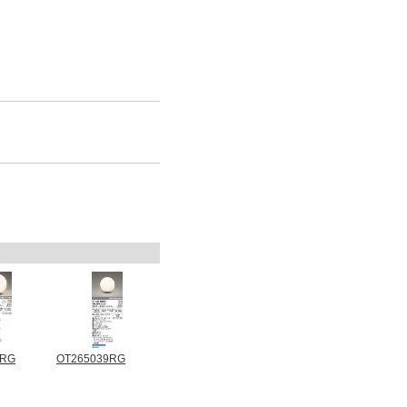
6RG
OT265039RG