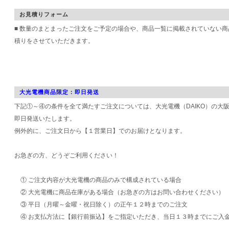
お見積りフォーム
■ 数量のまとまったご注文をご予定の場合や、商品一覧に掲載されていない
積りをさせていただきます。
大光電機商品限定：即日発送
下記①～④の条件を全て満たすご注文については、大光電機（DAIKO）の大
即日発送いたします。
例外的に、ご注文日から【１営業日】でのお届けとなります。
お急ぎの方、どうぞご利用ください！
① ご注文内容が大光電機の商品のみで構成されている場合
② 大光電機に商品在庫がある場合（お急ぎの方はお問い合わせください）
③ 平日（月曜～金曜・祝日除く）の正午１２時までのご注文
④ お支払方法に【銀行前振込】をご指定いただき、当日１３時までにご入