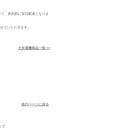
いて、原則的に翌日配達となりま
せていただきます。
大光電機商品一覧 >>
前のページに戻る
ップ