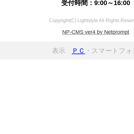
受付時間：9:00～16:00
Copyright(C) Lightstyle All Rights Reser
NP-CMS ver4 by Netprompt
表示
ＰＣ
・スマートフォ