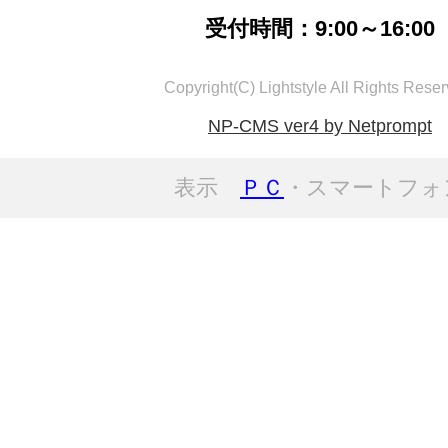
受付時間：9:00～16:00
Copyright(C) Lightstyle All Rights Reser
NP-CMS ver4 by Netprompt
表示
ＰＣ
・スマートフォ