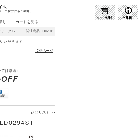
イル】
明、取付方法もご紹介。
積り
カートを見る
リック レール・関連商品 LD0294ST | 商品紹介 | 照明器具の通販・インテリア照明の
をいただきます
TOPページ
いては別途）
%OFF
商品リスト >>
D0294ST