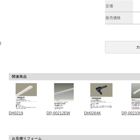
定価
販売価格
期
関連商品
DH0219
DP-00212EW
DH0264K
DP-0023
お見積りフォーム