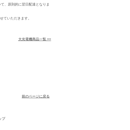
いて、原則的に翌日配達となりま
せていただきます。
大光電機商品一覧 >>
前のページに戻る
ップ