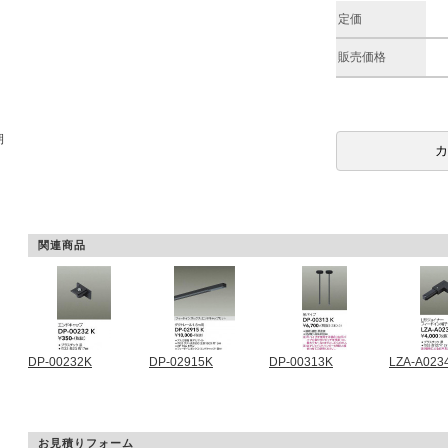
定価
販売価格
期
関連商品
DP-00232K
DP-02915K
DP-00313K
LZA-A023
お見積りフォーム