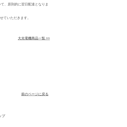
いて、原則的に翌日配達となりま
せていただきます。
大光電機商品一覧 >>
前のページに戻る
ップ