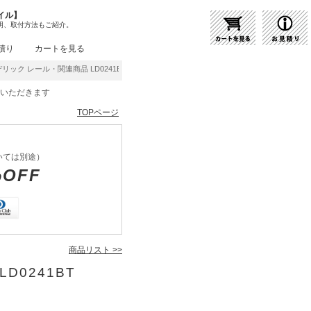
イル】
明、取付方法もご紹介。
積り
カートを見る
リック レール・関連商品 LD0241BT | 商品紹介 | 照明器具の通販・インテリア照明の
をいただきます
TOPページ
いては別途）
%OFF
商品リスト >>
D0241BT