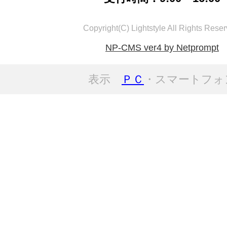
Copyright(C) Lightstyle All Rights Reser
NP-CMS ver4 by Netprompt
表示
ＰＣ
・スマートフォ