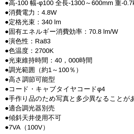
●高-100 幅-φ100 全長-1300～600mm 重-0.7
●消費電力：4.8W
●定格光束：340 lm
●固有エネルギー消費効率：70.8 lm/W
●演色性：Ra83
●色温度：2700K
●光束維持時間：40，000時間
●調光範囲（約1～100％）
●高さ調節可能型
●コード・キャブタイヤコードφ4
●手作り品のため写真と多少異なることが
●適合調光器別売
●傾斜天井使用不可
●7VA（100V）