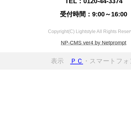
TEL：0120-44-3374
受付時間：9:00～16:00
Copyright(C) Lightstyle All Rights Reser
NP-CMS ver4 by Netprompt
表示
ＰＣ
・スマートフォ