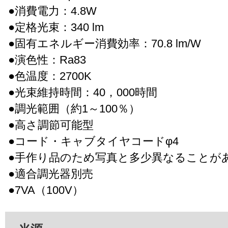
●消費電力：4.8W
●定格光束：340 lm
●固有エネルギー消費効率：70.8 lm/W
●演色性：Ra83
●色温度：2700K
●光束維持時間：40，000時間
●調光範囲（約1～100％）
●高さ調節可能型
●コード・キャブタイヤコードφ4
●手作り品のため写真と多少異なることが
●適合調光器別売
●7VA（100V）