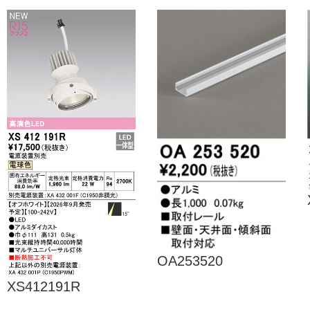
OA253520
XS412191R