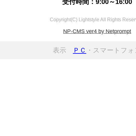
受付時間：9:00～16:00
Copyright(C) Lightstyle All Rights Reser
NP-CMS ver4 by Netprompt
表示
ＰＣ
・スマートフォ