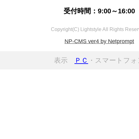
受付時間：9:00～16:00
Copyright(C) Lightstyle All Rights Reser
NP-CMS ver4 by Netprompt
表示
ＰＣ
・スマートフォ