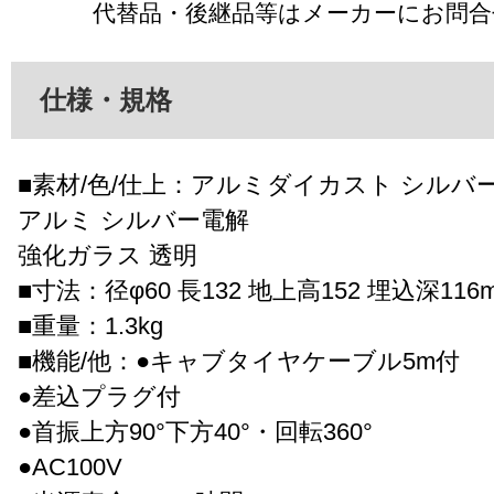
代替品・後継品等はメーカーにお問
仕様・規格
■素材/色/仕上：アルミダイカスト シルバ
アルミ シルバー電解
強化ガラス 透明
■寸法：径φ60 長132 地上高152 埋込深116
■重量：1.3kg
■機能/他：●キャブタイヤケーブル5m付
●差込プラグ付
●首振上方90°下方40°・回転360°
●AC100V