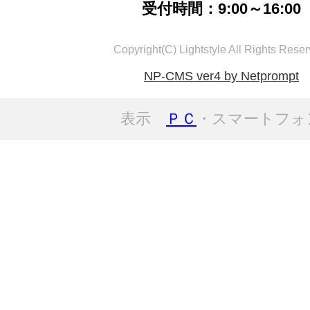
受付時間：9:00～16:00
Copyright(C) Lightstyle All Rights Reser
NP-CMS ver4 by Netprompt
表示
ＰＣ
・スマートフォ