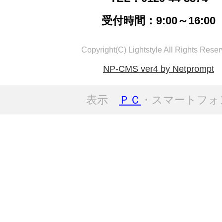
受付時間：9:00～16:00
Copyright(C) Lightstyle All Rights Reser
NP-CMS ver4 by Netprompt
表示
ＰＣ
・スマートフォ