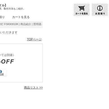
イル】
明、取付方法もご紹介。
積り
カートを見る
誘導灯 FSK90910K | 商品紹介 | 照明器具の通販・インテリア照明の通信販売【ライトスタイ
をいただきます
TOPページ
いては別途）
%OFF
商品リスト >>