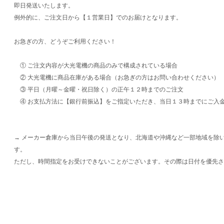
即日発送いたします。
例外的に、ご注文日から【１営業日】でのお届けとなります。
お急ぎの方、どうぞご利用ください！
① ご注文内容が大光電機の商品のみで構成されている場合
② 大光電機に商品在庫がある場合（お急ぎの方はお問い合わせください）
③ 平日（月曜～金曜・祝日除く）の正午１２時までのご注文
④ お支払方法に【銀行前振込】をご指定いただき、当日１３時までにご入
→ メーカー倉庫から当日午後の発送となり、北海道や沖縄など一部地域を除
す。
ただし、時間指定をお受けできないことがございます。その際は日付を優先さ