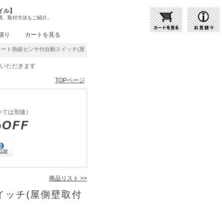
イル】
明、取付方法もご紹介。
積り
カートを見る
スマート熱線センサ付自動スイッチ(屋側壁取付形子器) WTK39114Q | 商品紹介 | 照明
をいただきます
TOPページ
いては別途）
%OFF
商品リスト >>
スイッチ(屋側壁取付